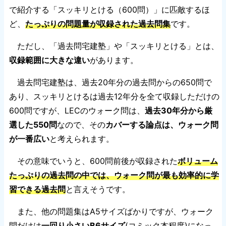
で紹介する「スッキリとける（600問）」に匹敵するほ
ど、
たっぷりの問題量が収録された過去問集
です。
ただし、「過去問宅建塾」や「スッキリとける」とは、
収録範囲に大きな違い
があります。
過去問宅建塾は、過去20年分の過去問からの650問で
あり、スッキリとけるは過去12年分を全て収録しただけの
600問ですが、LECのウォーク問は、
過去30年分から厳
選した550問
なので、その
カバーする論点は、ウォーク問
が一番広い
と考えられます。
その意味でいうと、600問前後が収録された
ボリューム
たっぷりの過去問の中では、ウォーク問が最も効率的に学
習できる過去問
と言えそうです。
また、他の問題集はA5サイズばかりですが、ウォーク
問だけは
一回り小さいB6サイズ
(コミック本程度)になっ