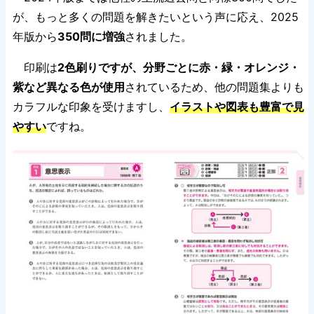
が、もっと多くの問題を解きたいという声に応え、2025
年版から
350問に増強
されました。
印刷は
2色刷りですが、分野ごとに赤・緑・オレンジ・
紫など異なる色が使用
されているため、他の問題集よりも
カラフルな印象を受けますし、
イラストや図表も豊富で見
やすい
ですね。