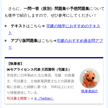
さらに、
一問一答（肢別）問題集
や
予想問題集
について
も後半で紹介しますので、ぜひ参考にしてください！
※
テキスト
はこちら⇒
宅建の独学におすすめのテキス
ト
※
アプリ版問題集
はこちら⇒
宅建のおすすめ過去問アプ
リ
【執筆者】
㈱モアライセンス代表 大西雅明（宅建士）
市役所に22年勤めた元公務員。宅建、行政書
士、司法書士、土地家屋調査士などの国家資
格に合格した経験に基づき、15年以上にわた
執筆者紹介
り情報発信している。
司法書士開業！
⇒
X（Twitter）