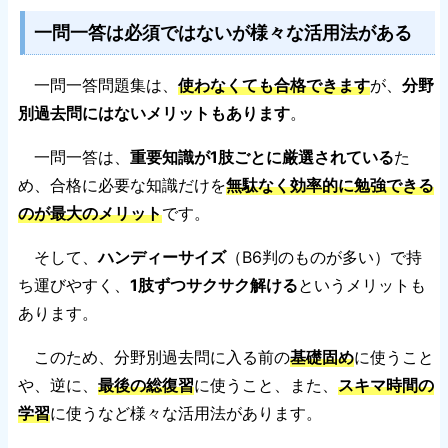
一問一答は必須ではないが様々な活用法がある
一問一答問題集は、
使わなくても合格できます
が、
分野
別過去問にはないメリットもあります
。
一問一答は、
重要知識が1肢ごとに厳選されている
た
め、合格に必要な知識だけを
無駄なく効率的に勉強できる
のが最大のメリット
です。
そして、
ハンディーサイズ
（B6判のものが多い）で持
ち運びやすく、
1肢ずつサクサク解ける
というメリットも
あります。
このため、分野別過去問に入る前の
基礎固め
に使うこと
や、逆に、
最後の総復習
に使うこと、また、
スキマ時間の
学習
に使うなど様々な活用法があります。