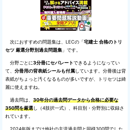
次におすすめの問題集は、LECの「
宅建士 合格のトリ
セツ 厳選分野別過去問題集
」です。
分野ごとに
3分冊にセパレート
できるようになってい
て、
分冊用の背表紙シールも付属
しています。分冊後は背
表紙がちょっと汚くなるものが多いですが、トリセツは綺
麗に使えますね。
過去問は、
30年分の過去問データから合格に必要な
350問を厳選
し（4肢択一式）、科目別・分野別に収録さ
れています。
2024年版までは他社の主流過去問と同様300問でした