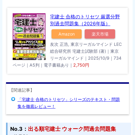
宅建士 合格のトリセツ 厳選分野
別過去問題集（2026年版）
Amazon
楽天市場
友次 正浩, 東京リーガルマインド LEC
総合研究所 宅建士試験部 (著)｜東京
リーガルマインド｜2025/10/9｜734
ページ｜A5判｜電子書籍あり｜
2,750円
【関連記事】
「宅建士 合格のトリセツ」シリーズのテキスト・問題
集を徹底レビュー！
No.3：
出る順宅建士 ウォーク問過去問題集