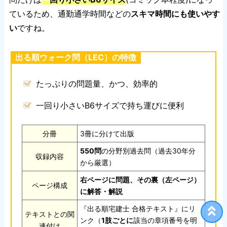
ているため、通勤通学時間などの
スキマ時間にも使いやす
い
ですね。
出る順ウォーク問（LEC）の特徴
たっぷりの問題量、かつ、効率的
一回り小さいB6サイズで持ち運びに便利
分冊
3冊に分けて出版
550問
の分野別過去問（過去30年分
収録内容
から厳選）
右ページに問題、その裏（左ページ）
ページ構成
に解答・解説
『出る順宅建士 合格テキスト』にリ
テキストとの関
ンク（
1肢ごとに
該当の章項番号を明
連付け