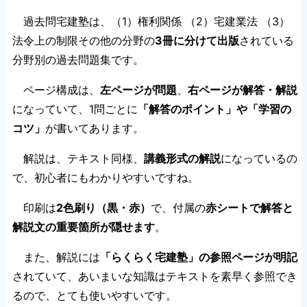
過去問宅建塾は、（1）権利関係 （2）宅建業法 （3）
法令上の制限その他の分野の
3冊に分けて出版
されている
分野別の過去問題集です。
ページ構成は、
左ページが問題
、
右ページが解答・解説
になっていて、1問ごとに
「解答のポイント」や「学習の
コツ」
が書いてあります。
解説は、テキスト同様、
講義形式の解説
になっているの
で、初心者にもわかりやすいですね。
印刷は
2色刷り（黒・赤）
で、付属の
赤シートで解答と
解説文の重要箇所が隠せます
。
また、解説には
「らくらく宅建塾」の参照ページが明記
されていて、あいまいな知識はテキストを素早く参照でき
るので、とても使いやすいです。