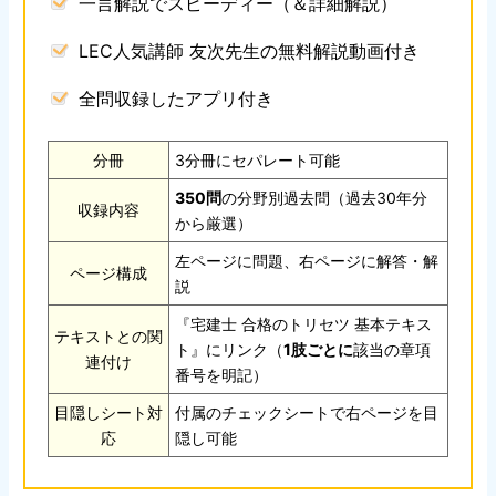
一言解説でスピーディー（＆詳細解説）
LEC人気講師 友次先生の無料解説動画付き
全問収録したアプリ付き
分冊
3分冊にセパレート可能
350問
の分野別過去問（過去30年分
収録内容
から厳選）
左ページに問題、右ページに解答・解
ページ構成
説
『宅建士 合格のトリセツ 基本テキス
テキストとの関
ト』にリンク（
1肢ごとに
該当の章項
連付け
番号を明記）
目隠しシート対
付属のチェックシートで右ページを目
応
隠し可能