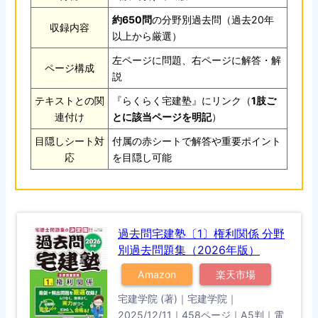
約650問
の分野別過去問（過去20年
収録内容
以上から厳選）
左ページに問題、右ページに解答・解
ページ構成
説
テキストとの関
『らくらく宅建塾』にリンク（
1肢ご
連付け
とに該当ページを明記
）
目隠しシート対
付属の赤シートで解答や重要ポイント
応
を目隠し可能
過去問宅建塾〔1〕権利関係 分野
別過去問題集（2026年版）
Amazon
楽天市場
宅建学院 (著)｜宅建学院｜
2025/12/11｜458ページ｜A5判｜電