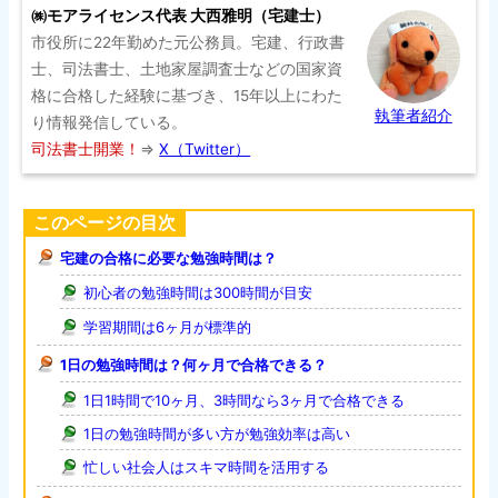
㈱モアライセンス代表 大西雅明（宅建士）
市役所に22年勤めた元公務員。宅建、行政書
士、司法書士、土地家屋調査士などの国家資
格に合格した経験に基づき、15年以上にわた
執筆者紹介
り情報発信している。
司法書士開業！
⇒
X（Twitter）
このページの目次
宅建の合格に必要な勉強時間は？
初心者の勉強時間は300時間が目安
学習期間は6ヶ月が標準的
1日の勉強時間は？何ヶ月で合格できる？
1日1時間で10ヶ月、3時間なら3ヶ月で合格できる
1日の勉強時間が多い方が勉強効率は高い
忙しい社会人はスキマ時間を活用する