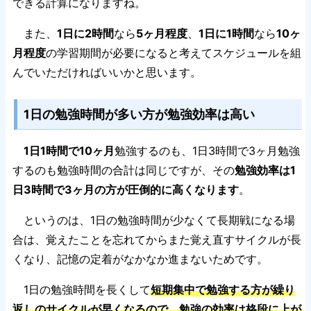
できる計算になりますね。
また、
1日に2時間
なら
5ヶ月程度
、
1日に1時間
なら
10ヶ
月程度
の学習期間が必要になると考えてスケジュールを組
んでいただければいいかと思います。
1日の勉強時間が多い方が勉強効率は高い
1日1時間で10ヶ月
勉強するのも、1日3時間で3ヶ月勉強
するのも勉強時間の合計は同じですが、その
勉強効率は1
日3時間で3ヶ月の方が圧倒的に高くなります
。
というのは、1日の勉強時間が少なくて長期戦になる場
合は、覚えたことを忘れてからまた覚え直すサイクルが長
くなり、記憶の定着がなかなか進まないためです。
1日の勉強時間を長くして
短期集中で勉強する方が繰り
返しのサイクルが早くなるので、勉強の効率は格段に上が