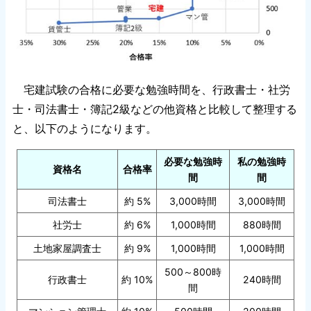
宅建試験の合格に必要な勉強時間を、行政書士・社労
士・司法書士・簿記2級などの他資格と比較して整理する
と、以下のようになります。
必要な勉強時
私の勉強時
資格名
合格率
間
間
司法書士
約 5%
3,000時間
3,000時間
社労士
約 6%
1,000時間
880時間
土地家屋調査士
約 9%
1,000時間
1,000時間
500～800時
行政書士
約 10%
240時間
間