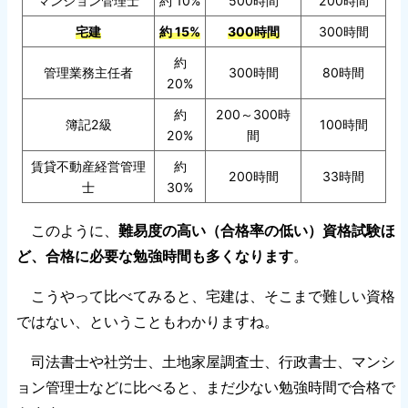
マンション管理士
約 10%
500時間
200時間
宅建
約 15%
300時間
300時間
約
管理業務主任者
300時間
80時間
20%
約
200～300時
簿記2級
100時間
20%
間
賃貸不動産経営管理
約
200時間
33時間
士
30%
このように、
難易度の高い（合格率の低い）資格試験ほ
ど、合格に必要な勉強時間も多くなります
。
こうやって比べてみると、宅建は、そこまで難しい資格
ではない、ということもわかりますね。
司法書士や社労士、土地家屋調査士、行政書士、マンシ
ョン管理士などに比べると、まだ少ない勉強時間で合格で