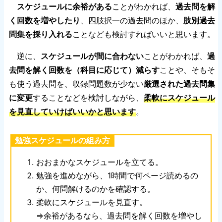
スケジュールに余裕がある
ことがわかれば、
過去問を解
く回数を増やしたり
、四肢択一の過去問のほか、
肢別過去
問集を採り入れる
ことなども検討すればいいと思います。
逆に、
スケジュールが間に合わない
ことがわかれば、
過
去問を解く回数を（科目に応じて）減らす
ことや、そもそ
も使う過去問を、収録問題数が少ない
厳選された過去問集
に変更
することなどを検討しながら、
柔軟にスケジュール
を見直していけばいいかと思います
。
勉強スケジュールの組み方
おおまかなスケジュールを立てる。
勉強を進めながら、1時間で何ページ読めるの
か、何問解けるのかを確認する。
柔軟にスケジュールを見直す。
⇒余裕があるなら、過去問を解く回数を増やし