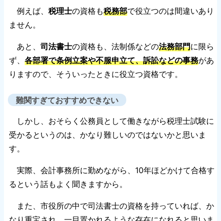
例えば、
税理士
の資格も
税務部
で役立つのは間違いあり
ません。
あと、
司法書士
の資格も、法制係などの
法務部門
に限ら
ず、
各部署で条例立案や不服申立て、訴訟などの事務
があ
りますので、そういったときに役立つ資格です。
難関すぎておすすめできない
しかし、おそらく公務員として働きながら税理士試験に
受かるというのは、かなり難しいのではないかと思いま
す。
実際、会計事務所に勤めながら、10年ほどかけて合格す
るという話もよく聞きますから。
また、市役所の中で司法書士の資格を持っていれば、か
なり重宝され、一目置かれるような存在になれると思いま