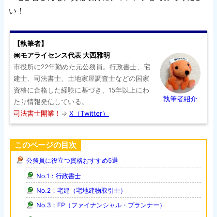
い！
【執筆者】
㈱モアライセンス代表 大西雅明
市役所に22年勤めた元公務員。行政書士、宅
建士、司法書士、土地家屋調査士などの国家
資格に合格した経験に基づき、15年以上にわ
執筆者紹介
たり情報発信している。
司法書士開業！
⇒
X（Twitter）
このページの目次
公務員に役立つ資格おすすめ5選
No.1：行政書士
No.2：宅建（宅地建物取引士）
No.3：FP（ファイナンシャル・プランナー）