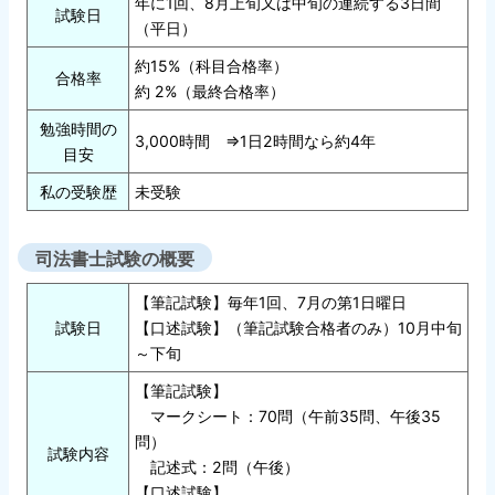
年に1回、8月上旬又は中旬の連続する3日間
試験日
（平日）
約15%（科目合格率）
合格率
約 2%（最終合格率）
勉強時間の
3,000時間 ⇒1日2時間なら約4年
目安
私の受験歴
未受験
司法書士試験の概要
【筆記試験】毎年1回、7月の第1日曜日
試験日
【口述試験】（筆記試験合格者のみ）10月中旬
～下旬
【筆記試験】
マークシート：70問（午前35問、午後35
問）
試験内容
記述式：2問（午後）
【口述試験】