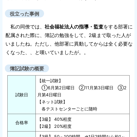
役立った事例
私の同僚では、
社会福祉法人の指導・監査
をする部署に
配属された際に、簿記の勉強をして、2級まで取った人が
いましたね。ただし、他部署に異動してからは全く必要な
くなった、、と嘆いていましたが。。
簿記試験の概要
【統一試験】
①6月第2日曜日 ②11月第3日曜日 ③2
試験日
月第4日曜日
【ネット試験】
各テストセンターごとに随時
【3級】 40%程度
合格率
【2級】 20%程度
【3級】 50～100時間 ⇒1日2時間なら約1～