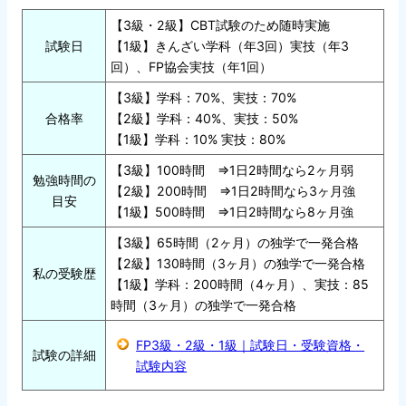
【3級・2級】CBT試験のため随時実施
試験日
【1級】きんざい学科（年3回）実技（年3
回）、FP協会実技（年1回）
【3級】学科：70%、実技：70%
合格率
【2級】学科：40%、実技：50%
【1級】学科：10% 実技：80%
【3級】100時間 ⇒1日2時間なら2ヶ月弱
勉強時間の
【2級】200時間 ⇒1日2時間なら3ヶ月強
目安
【1級】500時間 ⇒1日2時間なら8ヶ月強
【3級】65時間（2ヶ月）の独学で一発合格
【2級】130時間（3ヶ月）の独学で一発合格
私の受験歴
【1級】学科：200時間（4ヶ月）、実技：85
時間（3ヶ月）の独学で一発合格
FP3級・2級・1級｜試験日・受験資格・
試験の詳細
試験内容