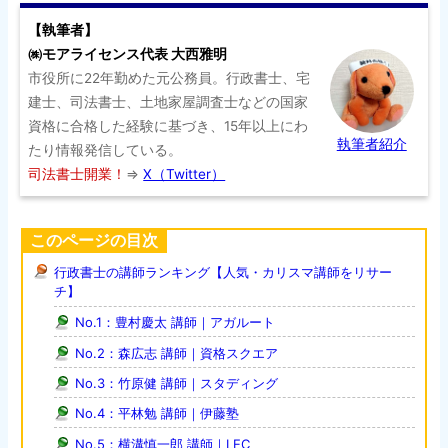
【執筆者】
㈱モアライセンス代表 大西雅明
市役所に22年勤めた元公務員。行政書士、宅
建士、司法書士、土地家屋調査士などの国家
資格に合格した経験に基づき、15年以上にわ
執筆者紹介
たり情報発信している。
司法書士開業！
⇒
X（Twitter）
このページの目次
行政書士の講師ランキング【人気・カリスマ講師をリサー
チ】
No.1：豊村慶太 講師｜アガルート
No.2：森広志 講師｜資格スクエア
No.3：竹原健 講師｜スタディング
No.4：平林勉 講師｜伊藤塾
No.5：横溝慎一郎 講師｜LEC