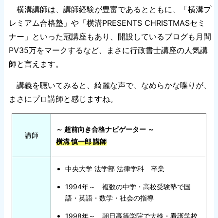
横溝講師は、講師経験が豊富であるとともに、「横溝プ
レミアム合格塾」や「横溝PRESENTS CHRISTMASセミ
ナー」といった冠講座もあり、開設しているブログも月間
PV35万をマークするなど、まさに行政書士講座の人気講
師と言えます。
講義を聴いてみると、綺麗な声で、なめらかな喋りが、
まさにプロ講師と感じますね。
～ 超前向き合格ナビゲーター ～
講師
横溝 慎一郎 講師
中央大学 法学部 法律学科 卒業
1994年～ 複数の中学・高校受験塾で国
語・英語・数学・社会の指導
1998年～ 朝日高等学院で大検・看護学校