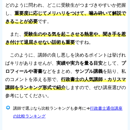
どのように問われ、どこに受験生がつまづきやすいか把握
し、
重要度に応じてメリハリをつけて、噛み砕いて解説で
きることが必要
です。
また、
受験生のやる気を起こさせる熱意や、聞き手を惹
き付けて退屈させない話術も重要
ですね。
このように、講師の良し悪しを決めるポイントは挙げれ
ばキリがありませんが、
実績や実力を量る目安
として、
プ
ロフィールや著書
などをまとめ、
サンプル講義
を貼り、私
のコメントを添える形で、
行政書士の人気講師・カリスマ
講師をランキング形式で紹介
しますので、ぜひ講座選びの
参考にしてください。
講師で選ぶなら比較ランキングも参考に⇒
行政書士通信講座
の比較ランキング