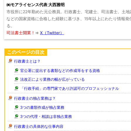
㈱モアライセンス代表 大西雅明
市役所に22年勤めた元公務員。行政書士、宅建士、司法書士、土地
などの国家資格に合格した経験に基づき、15年以上にわたり情報発
る。
司法書士開業！
⇒
X（Twitter）
このページの目次
行政書士とは？
官公署に提出する書類などの作成等をする資格
法改正により業務の幅が広がっている
「行政手続」の専門家であり許認可のプロフェッショナル
行政書士の独占業務は？
3つの書類作成が独占業務
3つの代理・相談は非独占業務
行政書士の具体的な仕事内容