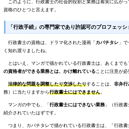
このように、行政書士の社会的役割と業務は着実に広がっ
資格のひとつと言えます。
「行政手続」の専門家であり許認可のプロフェッシ
行政書士の資格は、ドラマ化された漫画「
カバチタレ
」で
く知れ渡りましたね。
とはいえ、マンガで描かれている行政書士は、あくまでも
の資格者ができる業務とは、かけ離れている
ことに注意が必
法律的な問題を調整したり交渉したり
することは、
非弁行
務）に当たりますから
行政書士にはできません
。
マンガの中でも、「
行政書士にはできない業務
」（行政書
紹介されていたはずです。
つまり、カバチタレで描かれている行政書士は、「行政書