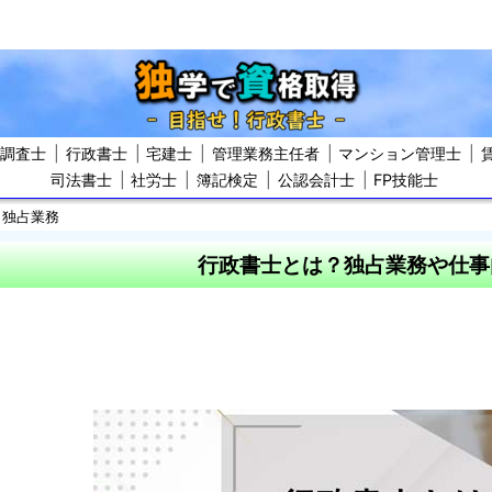
屋調査士
行政書士
宅建士
管理業務主任者
マンション管理士
司法書士
社労士
簿記検定
公認会計士
FP技能士
・独占業務
行政書士とは？独占業務や仕事