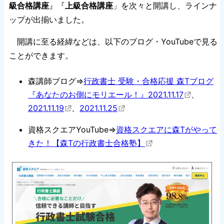
級合格講座
』『
上級合格講座
」を次々と開講し、ラインナ
ップが出揃いました。
開講に至る経緯などは、以下のブログ・YouTubeで見る
ことができます。
森講師ブログ⇒
行政書士 受験・合格応援 森Tブログ
『あなたのお側にモリエール！』2021.11.17
、
2021.11.19
、
2021.11.25
資格スクエアYouTube⇒
資格スクエアに森Tがやって
きた！【森Tの行政書士合格塾】