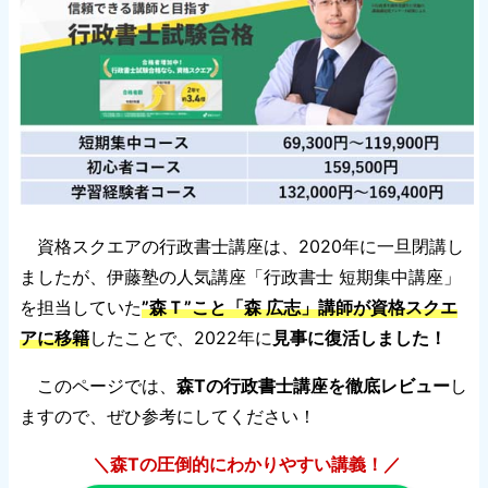
資格スクエアの行政書士講座は、2020年に一旦閉講し
ましたが、伊藤塾の人気講座「行政書士 短期集中講座」
を担当していた
”森Ｔ”こと「森 広志」講師が資格スクエ
アに移籍
したことで、2022年に
見事に復活しました！
このページでは、
森Tの行政書士講座を徹底レビュー
し
ますので、ぜひ参考にしてください！
＼森Tの圧倒的にわかりやすい講義！／