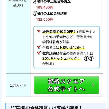
④
森Tの中上級合格講座
受講料
169,400円
⑤
森Tの上級合格講座
132,000円
経験者割で10%OFF！
※市販テキス
トや他の予備校など、行政書士の
学習経験者が対象
合格者には
お祝い金1万円！
教育訓練給付金
の要件を満たせば
20%キャッシュバック！
（
①③
が対象）
資格スクエア
公式サイト
公式サイトへ
『短期集中合格講座』は究極の講座！