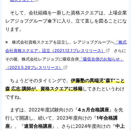
そして、会社組織を一新した資格スクエアは、上場企業
レアジョブグループ傘下に入り、立て直しを図ることにな
ります。
※ 株式会社資格スクエアを設立し、レアジョブグループへ
「株式
会社資格スクエア」設立（2021.12.1プレスリリース）
さらに
その後、株式会社レアジョブに吸収合併
「吸収合併のお知らせ」
（2023.5.29プレスリリース）
ちょうどそのタイミングで、
伊藤塾の異端児”森T”こと
森 広志 講師が、資格スクエアに移籍
してきたというわけ
ですね。
まずは、2022年度試験向けの『
4ヵ月合格講座
』を先
行して開講し、続いて、2023年度向けの『
1年合格講
座
』、『
速習合格講座
』、さらに2024年度向けの『
中上