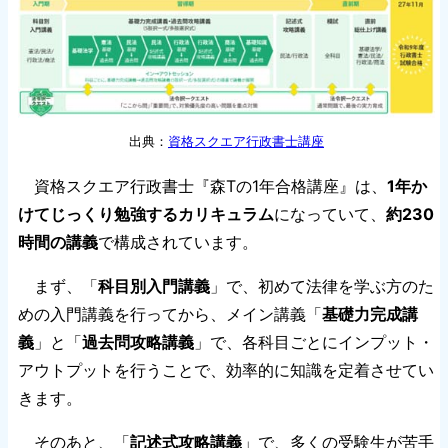
出典：
資格スクエア行政書士講座
資格スクエア行政書士『森Tの1年合格講座』は、
1年か
けてじっくり勉強するカリキュラム
になっていて、
約230
時間の講義
で構成されています。
まず、「
科目別入門講義
」で、初めて法律を学ぶ方のた
めの入門講義を行ってから、メイン講義「
基礎力完成講
義
」と「
過去問攻略講義
」で、各科目ごとにインプット・
アウトプットを行うことで、効率的に知識を定着させてい
きます。
そのあと、「
記述式攻略講義
」で、多くの受験生が苦手