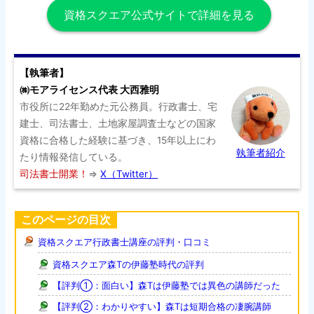
資格スクエア公式サイトで詳細を見る
【執筆者】
㈱モアライセンス代表 大西雅明
市役所に22年勤めた元公務員。行政書士、宅
建士、司法書士、土地家屋調査士などの国家
資格に合格した経験に基づき、15年以上にわ
執筆者紹介
たり情報発信している。
司法書士開業！
⇒
X（Twitter）
このページの目次
資格スクエア行政書士講座の評判・口コミ
資格スクエア森Tの伊藤塾時代の評判
【評判①：面白い】森Tは伊藤塾では異色の講師だった
【評判②：わかりやすい】森Tは短期合格の凄腕講師