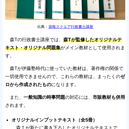
出典：
資格スクエア行政書士講座
森Tの行政書士講座では、
森Tが監修したオリジナルテ
キスト・オリジナル問題集
がメイン教材として使用されま
す。
森Tが伊藤塾時代に使っていた教材は、著作権の関係で
一切使用できませんので、これらの教材は、まったくの
ゼ
ロから作成されたもの
になります。
また、
一般知識の時事問題
の対応には、
市販教材も併用
されます。
オリジナルインプットテキスト（全5冊）
森Ｔが新たに書き下ろしたオリジナルテキストで