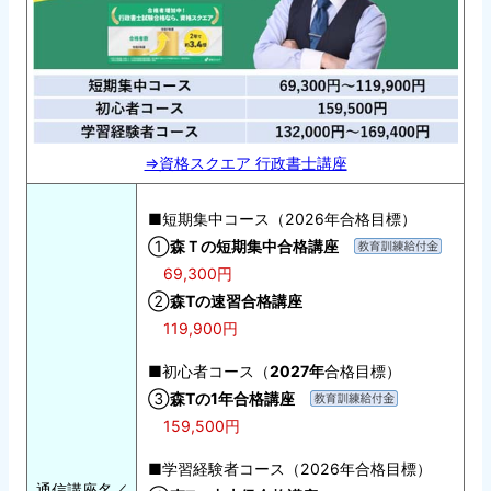
⇒資格スクエア 行政書士講座
■短期集中コース（2026年合格目標）
①
森Ｔの短期集中合格講座
69,300円
②
森Tの速習合格講座
119,900円
■
初心者コース（
2027年
合格目標）
③
森Tの1年合格講座
159,500円
■学習経験者コース（2026年合格目標）
通信講座名／