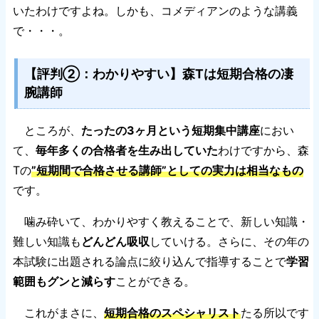
いたわけですよね。しかも、コメディアンのような講義
で・・・。
【評判②：わかりやすい】森Tは短期合格の凄
腕講師
ところが、
たったの3ヶ月という短期集中講座
におい
て、
毎年多くの合格者を生み出していた
わけですから、森
Tの
”短期間で合格させる講師”としての実力は相当なもの
です。
噛み砕いて、わかりやすく教えることで、新しい知識・
難しい知識も
どんどん吸収
していける。さらに、その年の
本試験に出題される論点に絞り込んで指導することで
学習
範囲もグンと減らす
ことができる。
これがまさに、
短期合格のスペシャリスト
たる所以です