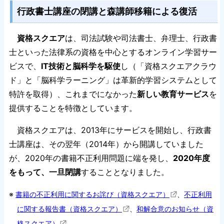
行政書士講座の閉講と森講師移籍による復活
資格スクエア
は、司法試験や司法書士、弁理士、行政書
士といった法律系の資格を中心とするオンライン学習サー
ビスで、
IT技術と脳科学を駆使
し（「資格スクエアクラウ
ド」と「脳科学ラーニング」は革新的学習システムとして
特許を取得）、これまでになかった
新しい教育サービス
を
提供することを特徴としています。
資格スクエアは、2013年にサービスを開始し、行政書
士講座は、その翌年（2014年）から開講していました
が、2020年の書籍不正利用問題に端を発し、
2020年度
をもって、一旦閉講
することとなりました。
※
書籍の不正利用に関するお詫び（資格スクエア）
、
不正利用
に関する報告書（資格スクエア）
、
和解合意のお知らせ（資
格スクエア）