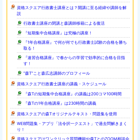
資格スクエア行政書士講座とは？開講に至る経緯や講師を解
説
行政書士講座の閉講と森講師移籍による復活
『短期集中合格講座』は究極の講座！
『1年合格講座』で何が何でも行政書士試験の合格を勝ち
取る！
『速習合格講座』で春からの学習で効率的に合格を目指
す！
”森T”こと森広志講師のプロフィール
資格スクエア行政書士講座の講義・スケジュール
『森Tの短期集中合格講座』の講義は200コマ100時間
『森Tの1年合格講座』は230時間の講義
資格スクエアの森Tオリジナルテキスト・問題集を使用
WEB問題集・アプリ「法令択一クエスト」で過去問解きまく
り！
資格スクエアはワンクリック質問機能や森TとのZOOM相談会