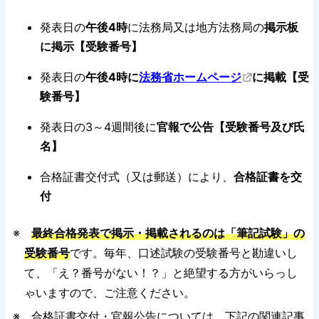
発表日の
午後4時
に法務局又は地方法務局の
掲示板
に掲示【受験番号】
発表日の
午後4時に
法務省ホームページ
に掲載【受
験番号】
発表日の3～4週間後に
官報で公告【受験番号及び氏
名】
合格証書交付式（又は郵送）により、
合格証書を交
付
※
最終合格発表で掲示・掲載されるのは「筆記試験」の
受験番号
です。毎年、口述試験の受験番号と勘違いし
て、「え？番号がない！？」と絶望する方がいらっし
ゃいますので、ご注意ください。
※ 合格証書交付・官報公告については、下記の関連記事