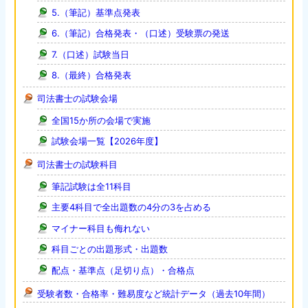
5.（筆記）基準点発表
6.（筆記）合格発表・（口述）受験票の発送
7.（口述）試験当日
8.（最終）合格発表
司法書士の試験会場
全国15か所の会場で実施
試験会場一覧【2026年度】
司法書士の試験科目
筆記試験は全11科目
主要4科目で全出題数の4分の3を占める
マイナー科目も侮れない
科目ごとの出題形式・出題数
配点・基準点（足切り点）・合格点
受験者数・合格率・難易度など統計データ（過去10年間）