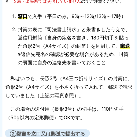
※
支局・出張所では交付していません
のでご注意ください。
窓口
で入手（平日のみ。9時～12時/13時～17時）
封筒の表に「司法書士請求」と朱書きしたうえで、
返信用封筒〔自身の宛名を書き、180円切手を貼っ
た角形2号（A4サイズ）の封筒〕を同封して、
郵送
※返信先宛名の確認が必要な場合があるため、封筒
の裏面に自身の連絡先を書いておくこと
私はいつも、長形3号（A4三つ折りサイズ）の封筒に、
角形2号（A4サイズ）を小さく折って入れて、郵送で請求
していました（上記の写真参照）。
この場合の送付用（長形3号）の切手は、110円切手
（50g以内の定形郵便）でOKです。
②願書を窓口又は郵送で提出する