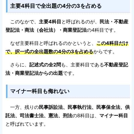
主要4科目で全出題の4分の3を占める
このなかで、
主要4科目
と呼ばれるのが、
民法・不動産
登記法・商法（会社法）・商業登記法
の4科目です。
なぜ主要科目と呼ばれるのかというと、
この4科目だけ
で、択一式の全出題数の4分の3を占める
からです。
さらに、
記述式の全2問
も、主要科目である
不動産登記
法・商業登記法からの出題
です。
マイナー科目も侮れない
一方、残りの
民事訴訟法、民事執行法、民事保全法、供
託法、司法書士法、憲法、刑法
の8科目は、
マイナー科目
と呼ばれています。