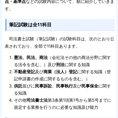
点・基準点
などの試験内容について、順に紹介していきま
す。
筆記試験は全11科目
司法書士試験（筆記試験）の試験科目は、次のとおり公
表されており、全部で11科目あります。
憲法、民法、商法
（会社法その他の商法分野に関す
る法令を含む。）及び
刑法
に関する知識
不動産登記
及び
商業（法人）登記
に関する知識（登
記申請書の作成に関するものを含む。）
供託
並びに
民事訴訟
、
民事執行
及び
民事保全
に関す
る知識
その他
司法書士法
第3条第1項第1号から第5号までに
規定する業務を行うのに必要な知識及び能力