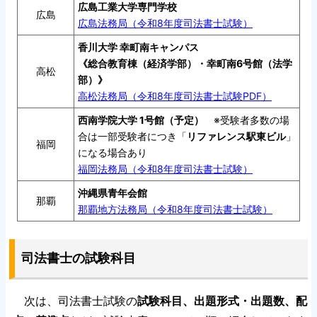
広島工業大学専門学校
広島
広島法務局（令和8年度司法書士試験）
香川大学 幸町南キャンパス
《総合教育棟（経済学部）・幸町南6号館（法学
高松
部）》
高松法務局（令和8年度司法書士試験PDF）
西南学院大学 1号館（予定）
※受験者多数の場
合は一部受験者につき「
リファレンス駅東ビル
」
福岡
になる場合あり
福岡法務局（令和8年度司法書士試験）
沖縄県青年会館
那覇
那覇地方法務局（令和8年度司法書士試験）
司法書士の試験科目
次は、司法書士試験の
試験科目、出題形式・出題数、配