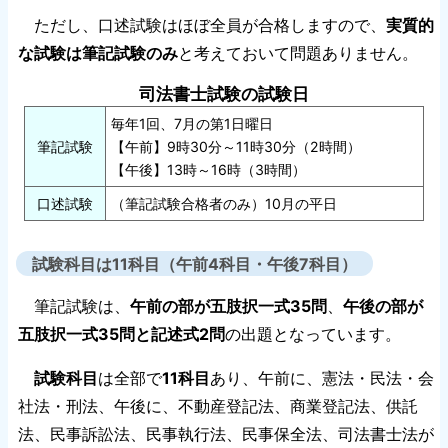
ただし、口述試験はほぼ全員が合格しますので、
実質的
な試験は筆記試験のみ
と考えておいて問題ありません。
司法書士試験の試験日
毎年1回、7月の第1日曜日
筆記試験
【午前】9時30分～11時30分（2時間）
【午後】13時～16時（3時間）
口述試験
（筆記試験合格者のみ）10月の平日
試験科目は11科目（午前4科目・午後7科目）
筆記試験は、
午前の部が五肢択一式35問
、
午後の部が
五肢択一式35問と記述式2問
の出題となっています。
試験科目
は全部で
11科目
あり、午前に、憲法・民法・会
社法・刑法、午後に、不動産登記法、商業登記法、供託
法、民事訴訟法、民事執行法、民事保全法、司法書士法が