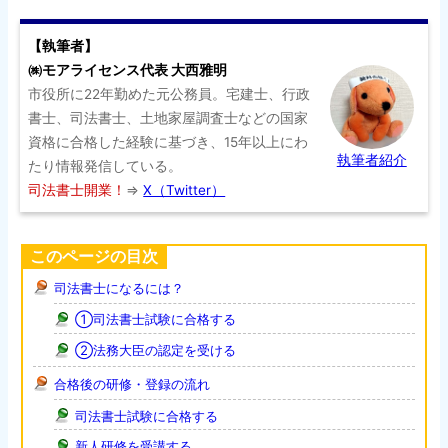
【執筆者】
㈱モアライセンス代表 大西雅明
市役所に22年勤めた元公務員。宅建士、行政
書士、司法書士、土地家屋調査士などの国家
資格に合格した経験に基づき、15年以上にわ
執筆者紹介
たり情報発信している。
司法書士開業！
⇒
X（Twitter）
このページの目次
司法書士になるには？
①司法書士試験に合格する
②法務大臣の認定を受ける
合格後の研修・登録の流れ
司法書士試験に合格する
新人研修を受講する