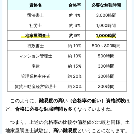
資格名
合格率
必要な勉強時間
司法書士
約 4%
3,000時間
社労士
約 6%
1,000時間
土地家屋調査士
約 9%
1,000時間
行政書士
約 10%
500～800時間
マンション管理士
約 10%
500時間
宅建
約 15%
300時間
管理業務主任者
約 20%
300時間
賃貸不動産経営管理士
約 30%
200時間
このように、
難易度の高い（合格率の低い）資格試験
ほ
ど、
合格に必要な勉強時間も多く
なっていますね。
つまり、上述の合格率の比較や偏差値の比較と同様、土
地家屋調査士試験は、
高い難易度
ということになります。