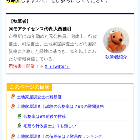
ら紹介
しますので、ぜひ参考にしてください。
【執筆者】
㈱モアライセンス代表 大西雅明
市役所に22年勤めた元公務員。宅建士、行政
書士、司法書士、土地家屋調査士などの国家
資格に合格した経験に基づき、15年以上にわ
執筆者紹介
たり情報発信している。
司法書士開業！
⇒
X（Twitter）
このページの目次
土地家屋調査士の難易度
土地家屋調査士試験の合格率は？9%の難関資格
合格率は9%前後で推移
宅建や行政書士よりも難しい
土地家屋調査士の偏差値は？難易度ランキング