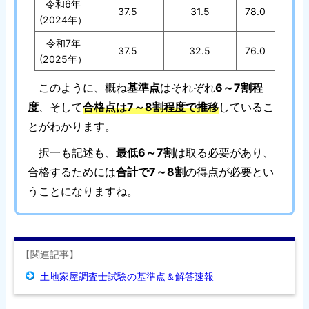
令和6年
37.5
31.5
78.0
(2024年）
令和7年
37.5
32.5
76.0
(2025年）
このように、概ね
基準点
はそれぞれ
6～7割程
度
、そして
合格点は7～8割程度で推移
しているこ
とがわかります。
択一も記述も、
最低6～7割
は取る必要があり、
合格するためには
合計で7～8割
の得点が必要とい
うことになりますね。
【関連記事】
土地家屋調査士試験の基準点＆解答速報