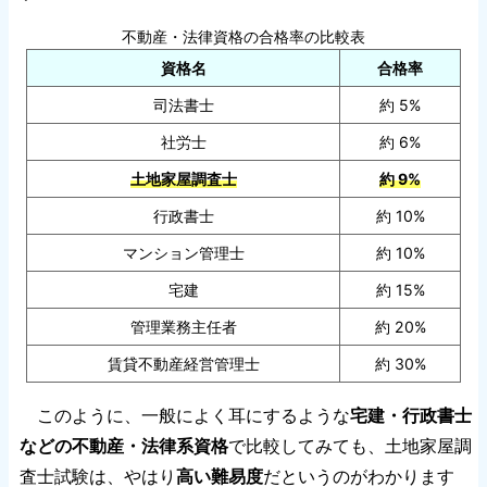
不動産・法律資格の合格率の比較表
資格名
合格率
司法書士
約 5%
社労士
約 6%
土地家屋調査士
約 9%
行政書士
約 10%
マンション管理士
約 10%
宅建
約 15%
管理業務主任者
約 20%
賃貸不動産経営管理士
約 30%
このように、一般によく耳にするような
宅建・行政書士
などの不動産・法律系資格
で比較してみても、土地家屋調
査士試験は、やはり
高い難易度
だというのがわかります