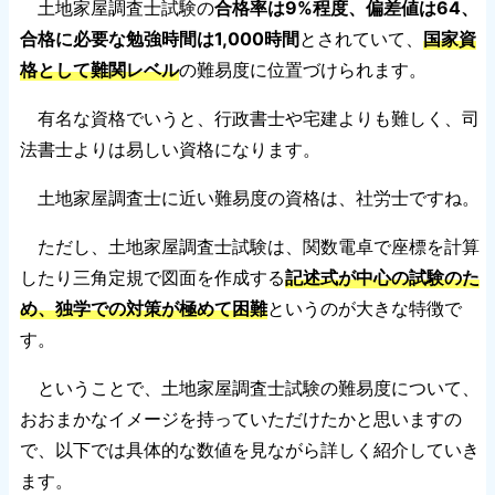
土地家屋調査士試験の
合格率は9%程度、偏差値は64、
合格に必要な勉強時間は1,000時間
とされていて、
国家資
格として難関レベル
の難易度に位置づけられます。
有名な資格でいうと、行政書士や宅建よりも難しく、司
法書士よりは易しい資格になります。
土地家屋調査士に近い難易度の資格は、社労士ですね。
ただし、土地家屋調査士試験は、関数電卓で座標を計算
したり三角定規で図面を作成する
記述式が中心の試験のた
め、独学での対策が極めて困難
というのが大きな特徴で
す。
ということで、土地家屋調査士試験の難易度について、
おおまかなイメージを持っていただけたかと思いますの
で、以下では具体的な数値を見ながら詳しく紹介していき
ます。