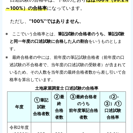
～100%）の合格率
になっています。
ただし、
”100%”ではありません
。
※ ここでいう合格率とは、
筆記試験の合格者のうち、筆記試験
と同一年度の口述試験に合格した人の割合
をいうものとしま
す。
※ 最終合格者の中には、前年度の筆記試験合格者（前年度の口
述試験の不合格者で、当年度の口述試験の受験者）が含まれて
いるため、その人数を当年度の最終合格者数から差し引いて合
格率を算出しています。
土地家屋調査士 口述試験の合格率
②最
③最終合格者
（②-
①筆記
終
のうち
③）/①
年度
試験
合格
前年度筆記合格
口述試験
合格者数
者数
者数
合格率
令和2年度