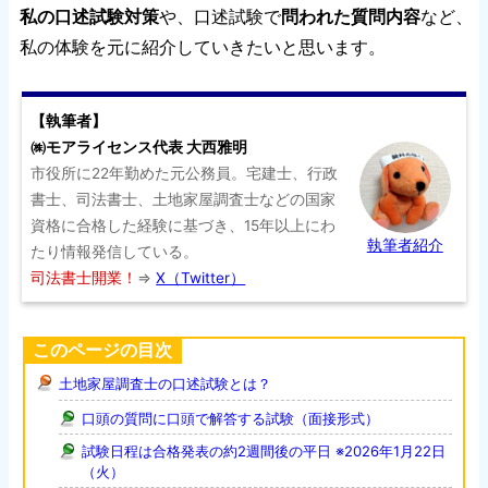
私の口述試験対策
や、口述試験で
問われた質問内容
など、
私の体験を元に紹介していきたいと思います。
【執筆者】
㈱モアライセンス代表 大西雅明
市役所に22年勤めた元公務員。宅建士、行政
書士、司法書士、土地家屋調査士などの国家
資格に合格した経験に基づき、15年以上にわ
執筆者紹介
たり情報発信している。
司法書士開業！
⇒
X（Twitter）
このページの目次
土地家屋調査士の口述試験とは？
口頭の質問に口頭で解答する試験（面接形式）
試験日程は合格発表の約2週間後の平日 ※2026年1月22日
（火）