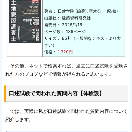
著者： 日建学院 (編著), 齊木公一 (監修)
出版社： 建築資料研究社
発売日： 2026/1/16
ページ数： 136ページ
サイズ： B5判（一般的なテキストより大
きい）
価格：
1,320円
その他、ネットで検索すれば、過去に口述試験を受験さ
れた方のブログなどで情報が得られると思います。
口述試験で問われた質問内容【体験談】
では、実際に私が口述試験で問われた質問内容について
紹介します。