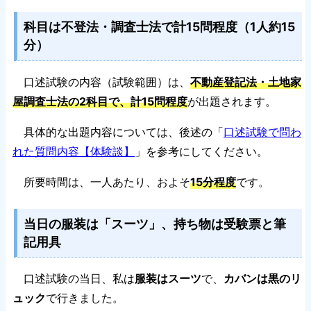
科目は不登法・調査士法で計15問程度（1人約15
分）
口述試験の内容（試験範囲）は、
不動産登記法・土地家
屋調査士法の2科目で、計15問程度
が出題されます。
具体的な出題内容については、後述の「
口述試験で問わ
れた質問内容【体験談】
」を参考にしてください。
所要時間は、一人あたり、およそ
15分程度
です。
当日の服装は「スーツ」、持ち物は受験票と筆
記用具
口述試験の当日、私は
服装はスーツ
で、
カバンは黒のリ
ュック
で行きました。