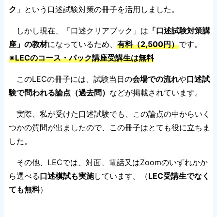
ク
」という口述試験対策の冊子を活用しました。
しかし現在、「口述クリアブック」は
「口述試験対策講
座」の教材
になっているため、
有料（2,500円）
です。
※LECのコース・パック講座受講生は無料
このLECの冊子には、試験当日の
会場での流れ
や
口述試
験で問われる論点（過去問）
などが掲載されています。
実際、私が受けた口述試験でも、この論点の中からいく
つかの質問が出ましたので、この冊子はとても役に立ちま
した。
その他、LECでは、対面、電話又はZoomのいずれかか
ら選べる
口述模試も実施
しています。（
LEC受講生でなく
ても無料
）