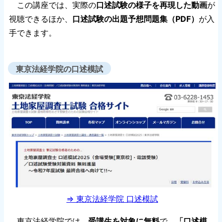
この講座では、実際の
口述試験の様子を再現した動画
が
視聴できるほか、
口述試験の出題予想問題集（PDF）
が入
手できます。
東京法経学院の口述模試
⇒ 東京法経学院 口述模試
東京法経学院では、
受講生を対象に無料
で、
「口述模