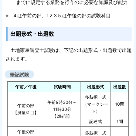
までに規定する業務を行うのに必要な知識及び能力
※ 4.は午前の部、1.2.3.5.は午後の部の試験科目
出題形式・出題数
土地家屋調査士試験は、下記の出題形式・出題数で出題
されます。
筆記試験
午前／午後
試験時間
出題形式
出題数
多肢択一式
午前9時30分～
（マークシー
10問
午前の部
11時30分
ト）
【測量科目】
【2時間】
記述式
1問
午後の部
多肢択一式