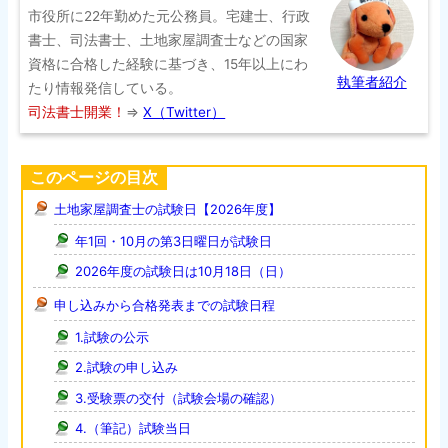
市役所に22年勤めた元公務員。宅建士、行政
書士、司法書士、土地家屋調査士などの国家
資格に合格した経験に基づき、15年以上にわ
執筆者紹介
たり情報発信している。
司法書士開業！
⇒
X（Twitter）
このページの目次
土地家屋調査士の試験日【2026年度】
年1回・10月の第3日曜日が試験日
2026年度の試験日は10月18日（日）
申し込みから合格発表までの試験日程
1.試験の公示
2.試験の申し込み
3.受験票の交付（試験会場の確認）
4.（筆記）試験当日