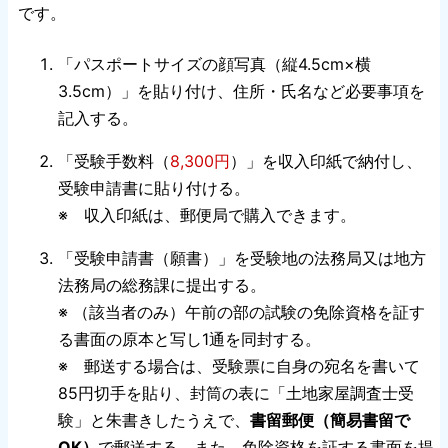
です。
「パスポートサイズの顔写真（縦4.5cm×横
3.5cm）」を貼り付け、住所・氏名など必要事項を
記入する。
「受験手数料（
8,300円
）」を収入印紙で納付し、
受験申請書に貼り付ける。
※ 収入印紙は、郵便局で購入できます。
「受験申請書（願書）」を受験地の法務局又は地方
法務局の総務課に提出する。
※ （該当者のみ）午前の部の試験の免除資格を証す
る書面の原本と写し1通を同封する。
※ 郵送する場合は、受験票に自身の宛名を書いて
85円切手を貼り、封筒の表に「土地家屋調査士受
験」と朱書きしたうえで、
書留郵便（簡易書留で
OK）
で郵送する。また、免除資格を証する書面を提