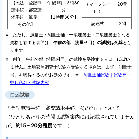
【民法、登記申
午後1時～3時30
（マークシー
20問
請手続・審査請
分
ト ）
求手続、筆界、
【2時間30分】
記述式
2問
その他】
※ ただし、測量士・測量士補・一級建築士・二級建築士となる
資格を有する者等は、
午前の部（測量科目）の試験は免除
とな
ります。
※ 例年、午前の部（測量科目）の試験を受験する人は、
ほぼい
ません
。土地家屋調査士試験を受験する場合は、まず「測量士
補」を取得するのがお勧めです。⇒
測量士補試験｜試験日・
申し込み・試験内容
口述試験
「登記申請手続・審査請求手続、その他」について
（ひとりあたりの時間は試験案内には記載されていません
が、
約15～20分程度
です。）