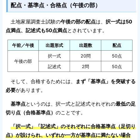
配点・基準点・合格点（午後の部）
土地家屋調査士試験の
午後の部の配点
は、
択一式は50
点満点、記述式も50点満点
とされています。
午前／午後
出題形式
出題数
配点
択一式
20問
50点
午後の部
記述式
2問
50点
そして、合格するためには、
まず「基準点」を突破する
必要
があります。
基準点
というのは、択一式と記述式それぞれの
最低の足
切り点（合格基準点）
のことです。
「択一式」「記述式」のそれぞれに合格基準点（足切り
点）が設けられ、いずれか一方が基準点に満たない場合