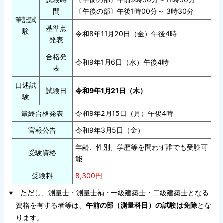
間
〔午後の部〕午後1時00分～ 3時30分
筆記試
基準点
験
令和8年11月20日（金）午後4時
発表
合格発
令和9年1月6日（水）午後4時
表
口述試
試験日
令和9年1月21日（木）
験
最終合格発表
令和9年2月15日（月）午後4時
官報公告
令和9年3月5日（金）
年齢、性別、学歴等を問わず誰でも受験可
受験資格
能
受験料
8,300円
※ ただし、測量士・測量士補・一級建築士・二級建築士となる
資格を有する者等は、
午前の部（測量科目）の試験は免除
とな
ります。