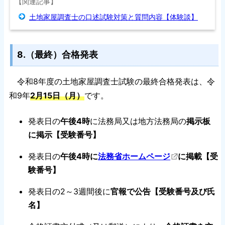
【関連記事】
土地家屋調査士の口述試験対策と質問内容【体験談】
8.（最終）合格発表
令和8年度の土地家屋調査士試験の最終合格発表は、令
和9年
2月15日（月）
です。
発表日の
午後4時
に法務局又は地方法務局の
掲示板
に掲示【受験番号】
発表日の
午後4時に
法務省ホームページ
に掲載【受
験番号】
発表日の2～3週間後に
官報で公告【受験番号及び氏
名】