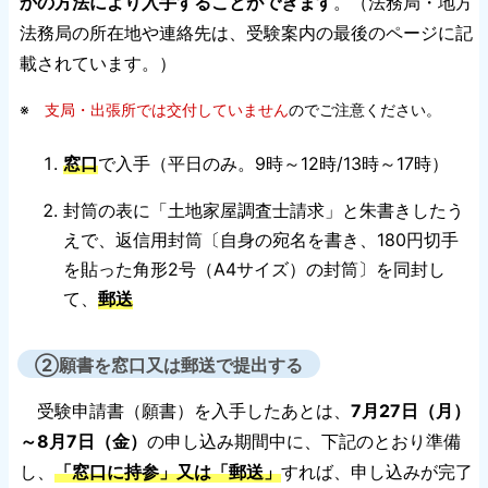
かの方法により入手することができます
。（法務局・地方
法務局の所在地や連絡先は、受験案内の最後のページに記
載されています。）
※
支局・出張所では交付していません
のでご注意ください。
窓口
で入手（平日のみ。9時～12時/13時～17時）
封筒の表に「土地家屋調査士請求」と朱書きしたう
えで、返信用封筒〔自身の宛名を書き、180円切手
を貼った角形2号（A4サイズ）の封筒〕を同封し
て、
郵送
②願書を窓口又は郵送で提出する
受験申請書（願書）を入手したあとは、
7月27日（月）
～8月7日（金）
の申し込み期間中に、下記のとおり準備
し、
「窓口に持参」又は「郵送」
すれば、申し込みが完了