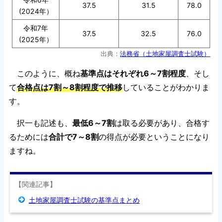
37.5
31.5
78.0
(2024年）
令和7年
37.5
32.5
76.0
(2025年）
出典：
法務省（土地家屋調査士試験）
このように、概ね
基準点はそれぞれ6～7割程度
、そし
て
合格点は7割～8割程度で推移
していることがわかりま
す。
択一も記述も、
最低6～7割
は取る必要があり、合格す
るためには
合計で7～8割
の得点が必要ということになり
ますね。
【関連記事】
土地家屋調査士試験の基準点まとめ