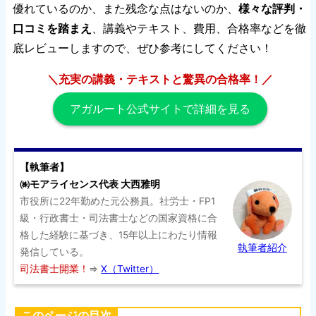
優れているのか、また残念な点はないのか、
様々な評判・
口コミを踏まえ
、講義やテキスト、費用、合格率などを徹
底レビューしますので、ぜひ参考にしてください！
＼充実の講義・テキストと驚異の合格率！／
アガルート公式サイトで詳細を見る
【執筆者】
㈱モアライセンス代表 大西雅明
市役所に22年勤めた元公務員。社労士・FP1
級・行政書士・司法書士などの国家資格に合
格した経験に基づき、15年以上にわたり情報
執筆者紹介
発信している。
司法書士開業！
⇒
X（Twitter）
このページの目次