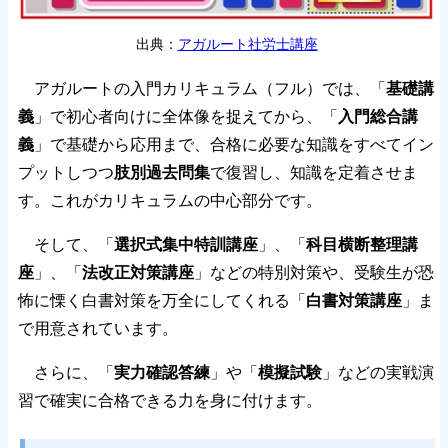
出典：
アガルート社労士講座
アガルートの入門カリキュラム（フル）では、「
基礎講
義
」で初心者向けに全体像を捉えてから、「
入門総合講
義
」で基礎から応用まで、合格に必要な知識をすべてイン
プットしつつ
肢別過去問集
で復習し、知識を定着させま
す。これがカリキュラムの中心部分です。
そして、「
選択式集中特訓講座
」、「
科目横断整理講
座
」、「
法改正対策講座
」などの特別対策や、受験生が恐
怖に慄く白書対策を万全にしてくれる「
白書対策講座
」ま
で用意されています。
さらに、「
実力確認答練
」や「
模擬試験
」などの実戦演
習で確実に合格できる力を身に付けます。