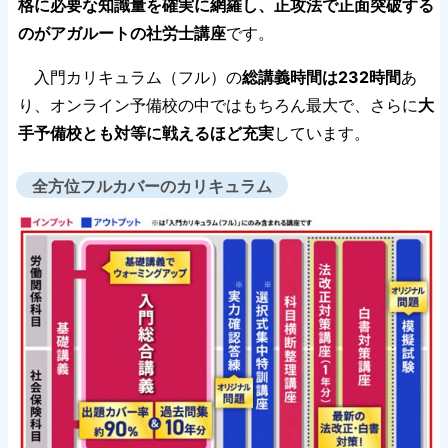
格に必要な知識量を確実に網羅し、正攻法で正面突破する
のがアガルートの社労士講座
です。
入門カリキュラム（フル）の
総講義時間は232時間
あ
り、オンライン予備校の中ではもちろん最大で、さらに
大
手予備校とも対等に戦えるほど充実
しています。
全方位フルカバーのカリキュラム