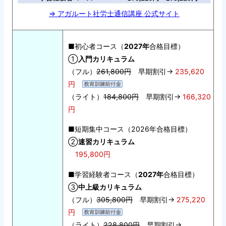
⇒ アガルート社労士通信講座 公式サイト
■初心者コース（
2027年
合格目標）
①
入門カリキュラム
（フル）
261,800円
早期割引→
235,620
円
（ライト）
184,800円
早期割引→
166,320
円
■短期集中コース（2026年合格目標）
②
速習カリキュラム
195,800円
■学習経験者コース（
2027年
合格目標）
③
中上級カリキュラム
（フル）
305,800円
早期割引→
275,220
円
（ライト）
228,800円
早期割引→