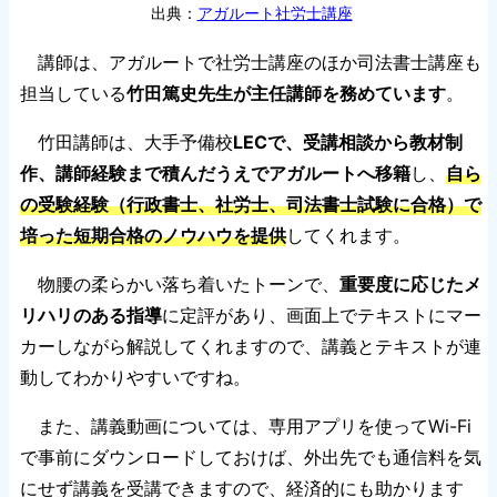
出典：
アガルート社労士講座
講師は、アガルートで社労士講座のほか司法書士講座も
担当している
竹田篤史先生が主任講師を務めています
。
竹田講師は、大手予備校
LECで、受講相談から教材制
作、講師経験まで積んだうえでアガルートへ移籍
し、
自ら
の受験経験（行政書士、社労士、司法書士試験に合格）で
培った短期合格のノウハウを提供
してくれます。
物腰の柔らかい落ち着いたトーンで、
重要度に応じたメ
リハリのある指導
に定評があり、画面上でテキストにマー
カーしながら解説してくれますので、講義とテキストが連
動してわかりやすいですね。
また、講義動画については、専用アプリを使ってWi-Fi
で事前にダウンロードしておけば、外出先でも通信料を気
にせず講義を受講できますので、経済的にも助かります