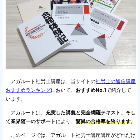
アガルート社労士講座は、当サイトの
社労士の通信講座
おすすめランキング
において、
おすすめNo.1
で紹介して
います。
アガルートは、
充実した講義と完全網羅テキスト、そし
て業界随一のサポート
により、
驚異の合格率を誇ります
。
このページでは、アガルート社労士講座講座がどれだけ