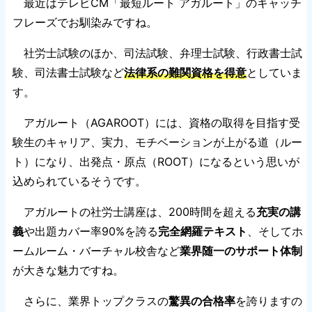
最近はテレビCM「最短ルート アガルート」のキャッチ
フレーズでお馴染みですね。
社労士試験のほか、司法試験、弁理士試験、行政書士試
験、司法書士試験など
法律系の難関資格を得意
としていま
す。
アガルート（AGAROOT）には、資格の取得を目指す受
験生のキャリア、実力、モチベーションが上がる道（ルー
ト）になり、出発点・原点（ROOT）になるという思いが
込められているそうです。
アガルートの社労士講座は、200時間を超える
充実の講
義
や出題カバー率90%を誇る
完全網羅テキスト
、そしてホ
ームルーム・バーチャル校舎など
業界随一のサポート体制
が大きな魅力ですね。
さらに、業界トップクラスの
驚異の合格率
を誇りますの