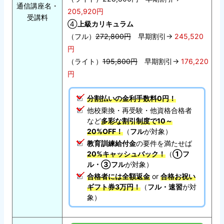
通信講座名・
205,920円
受講料
④
上級カリキュラム
（フル）
272,800円
早期割引→
245,520
円
（ライト）
195,800円
早期割引→
176,220
円
分割払いの金利手数料0円！
他校乗換・再受験・他資格合格者
など
多彩な割引制度で10～
20%OFF！
（
フル
が対象）
教育訓練給付金
の要件を満たせば
20%キャッシュバック！
（
①フ
ル・③フル
が対象）
合格者には全額返金
or
合格お祝い
ギフト券3万円！
（
フル・速習
が対
象）