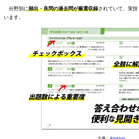
分野別に
頻出・良問の過去問が厳選収録
されていて、実技
います。
出典：
Amazon