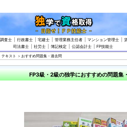
屋調査士
行政書士
宅建士
管理業務主任者
マンション管理士
司法書士
社労士
簿記検定
公認会計士
FP技能士
テキスト
おすすめ問題集・過去問
FP3級・2級の独学におすすめの問題集・