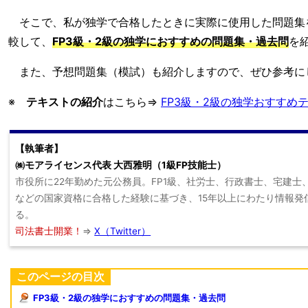
そこで、私が独学で合格したときに実際に使用した問題集
較して、
FP3級・2級の独学におすすめの問題集・過去問
を
また、予想問題集（模試）も紹介しますので、ぜひ参考に
※
テキストの紹介
はこちら⇒
FP3級・2級の独学おすすめ
【執筆者】
㈱モアライセンス代表 大西雅明（1級FP技能士）
市役所に22年勤めた元公務員。FP1級、社労士、行政書士、宅建士
などの国家資格に合格した経験に基づき、15年以上にわたり情報発
る。
司法書士開業！
⇒
X（Twitter）
このページの目次
FP3級・2級の独学におすすめの問題集・過去問