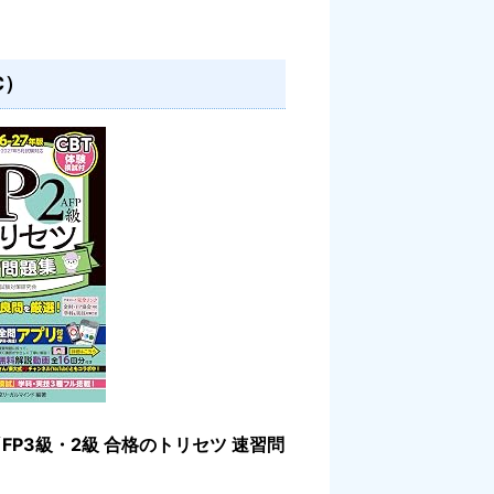
C）
「
FP3級・2級 合格のトリセツ 速習問