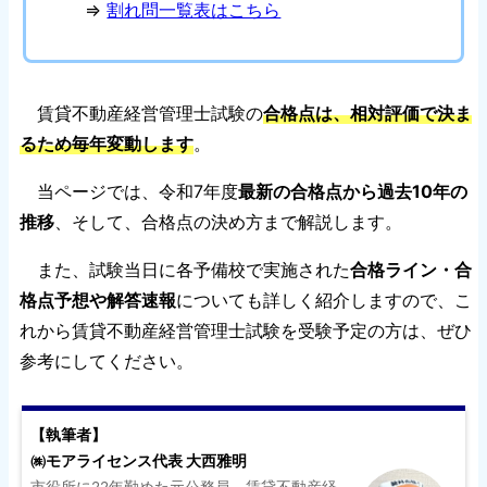
⇒
割れ問一覧表はこちら
賃貸不動産経営管理士試験の
合格点は、相対評価で決ま
るため毎年変動します
。
当ページでは、令和7年度
最新の合格点から過去10年の
推移
、そして、合格点の決め方まで解説します。
また、試験当日に各予備校で実施された
合格ライン・合
格点予想や解答速報
についても詳しく紹介しますので、こ
れから賃貸不動産経営管理士試験を受験予定の方は、ぜひ
参考にしてください。
【執筆者】
㈱モアライセンス代表 大西雅明
市役所に22年勤めた元公務員。賃貸不動産経