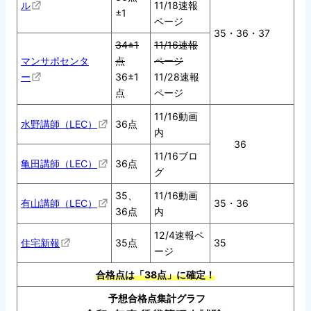
ル
11/18速報
±1
ページ
35・36・37
34±1
11/16速報
マンサポセンタ
点
ページ
ー
36±1
11/28速報
点
ページ
11/16動画
水野講師（LEC）
36点
内
36
11/16ブロ
亀田講師（LEC）
36点
グ
35、
11/16動画
有山講師（LEC）
35・36
36点
内
12/4速報ペ
住宅新報
35点
35
ージ
合格点は「38点」に確定！
予想合格点集計グラフ