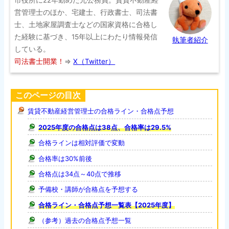
営管理士のほか、宅建士、行政書士、司法書
士、土地家屋調査士などの国家資格に合格し
た経験に基づき、15年以上にわたり情報発信
執筆者紹介
している。
司法書士開業！
⇒
X（Twitter）
このページの目次
賃貸不動産経営管理士の合格ライン・合格点予想
2025年度の合格点は38点、合格率は29.5%
合格ラインは相対評価で変動
合格率は30%前後
合格点は34点～40点で推移
予備校・講師が合格点を予想する
合格ライン・合格点予想一覧表【2025年度】
（参考）過去の合格点予想一覧