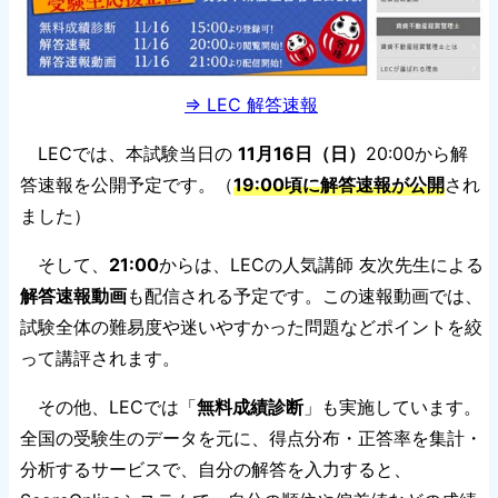
⇒ LEC 解答速報
LECでは、本試験当日の
11月16日（日）
20:00から解
答速報を公開予定です。（
19:00頃に解答速報が公開
され
ました）
そして、
21:00
からは、LECの人気講師 友次先生による
解答速報動画
も配信される予定です。この速報動画では、
試験全体の難易度や迷いやすかった問題などポイントを絞
って講評されます。
その他、LECでは「
無料成績診断
」も実施しています。
全国の受験生のデータを元に、得点分布・正答率を集計・
分析するサービスで、自分の解答を入力すると、