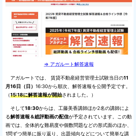
⇒ アガルート解答速報
アガルートでは、 賃貸不動産経営管理士試験当日の
11
月16日（日）
16:30から順次、解答速報を公開予定です。
（
15:18に解答速報が開始
されました。）
そして
18:30
からは、工藤美香講師ほか2名の講師によ
る
解答速報＆総評動画の配信
が予定されています。この動
画では、全体的な難易度や個数問題などの形式面のほか、
1問ずつ簡単に振り返り、出題傾向などについて簡単な講