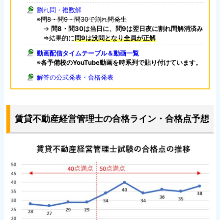
割れ問・複数解
※
問8・問9・問30で割れ問発生
→
問8・問30は当日に、問9は翌日夜に割れ問解消済み
⇒結果的に
問9は没問となり全員が正解
動画配信タイムテーブル＆動画一覧
※
各予備校のYouTube動画を時系列で貼り付けています。
解答の公式発表・合格発表
賃貸不動産経営管理士の合格ライン・合格点予想