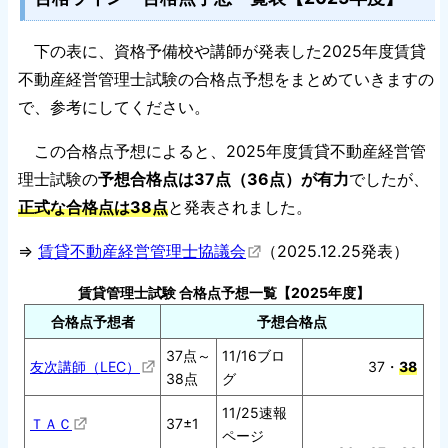
下の表に、資格予備校や講師が発表した2025年度賃貸
不動産経営管理士試験の合格点予想をまとめていきますの
で、参考にしてください。
この合格点予想によると、2025年度賃貸不動産経営管
理士試験の
予想合格点は37点（36点）が有力
でしたが、
正式な合格点は38点
と発表されました。
⇒
賃貸不動産経営管理士協議会
（2025.12.25発表）
賃貸管理士試験 合格点予想一覧【2025年度】
合格点予想者
予想合格点
37点～
11/16ブロ
友次講師（LEC）
37・
38
38点
グ
11/25速報
ＴＡＣ
37±1
ページ