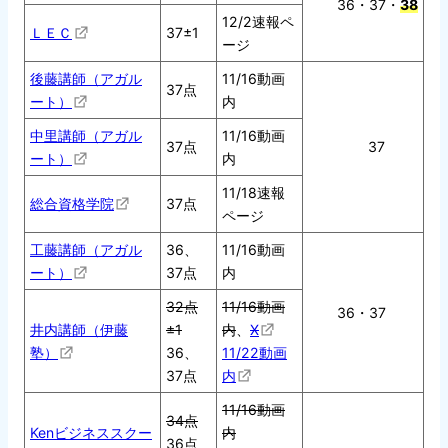
36・37・
38
12/2速報ペ
ＬＥＣ
37±1
ージ
後藤講師（アガル
11/16動画
37点
ート）
内
中里講師（アガル
11/16動画
37点
37
ート）
内
11/18速報
総合資格学院
37点
ページ
工藤講師（アガル
36、
11/16動画
ート）
37点
内
32点
11/16動画
36・37
井内講師（伊藤
±1
内
、
X
塾）
36、
11/22動画
37点
内
11/16動画
34点
Kenビジネススクー
内
36点