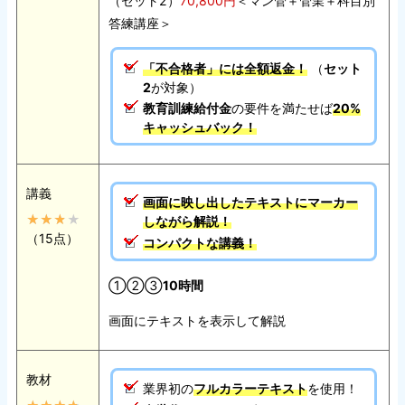
（セット2）
70,800円
＜マン管＋管業＋科目別
答練講座＞
「不合格者」には全額返金！
（
セット
2
が対象）
教育訓練給付金
の要件を満たせば
20%
キャッシュバック！
講義
画面に映し出したテキストにマーカー
しながら解説！
（15点）
コンパクトな講義！
①②③
10時間
画面にテキストを表示して解説
教材
業界初の
フルカラーテキスト
を使用！