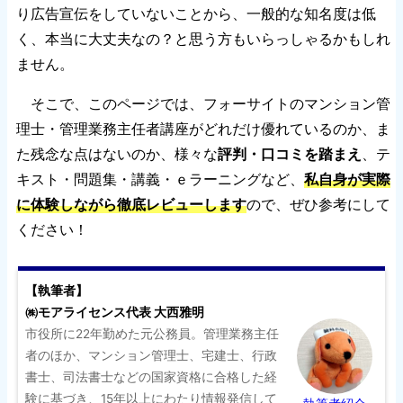
り広告宣伝をしていないことから、一般的な知名度は低
く、本当に大丈夫なの？と思う方もいらっしゃるかもしれ
ません。
そこで、このページでは、フォーサイトのマンション管
理士・管理業務主任者講座がどれだけ優れているのか、ま
た残念な点はないのか、様々な
評判・口コミを踏まえ
、テ
キスト・問題集・講義・ｅラーニングなど、
私自身が実際
に体験しながら徹底レビューします
ので、ぜひ参考にして
ください！
【執筆者】
㈱モアライセンス代表 大西雅明
市役所に22年勤めた元公務員。管理業務主任
者のほか、マンション管理士、宅建士、行政
書士、司法書士などの国家資格に合格した経
験に基づき、15年以上にわたり情報発信して