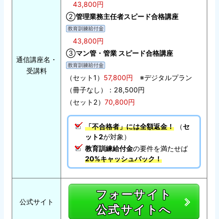
43,800円
②
管理業務主任者スピード合格講座
43,800円
③
マン管・管業 スピード合格講座
通信講座名・
受講料
（セット1）
57,800円
※デジタルプラン
（冊子なし）：28,500円
（セット2）
70,800円
「不合格者」には全額返金！
（
セ
ット2
が対象）
教育訓練給付金
の要件を満たせば
20%キャッシュバック！
フォーサイト
公式サイト
公式サイトへ