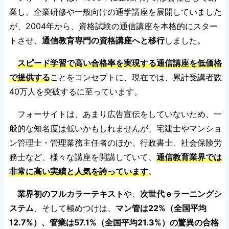
業し、企業研修や一般向けの通学講座を展開していました
が、2004年から、資格試験の通信講座を本格的にスター
トさせ、
通信教育専門の資格講座へと移行
しました。
スピード学習で高い合格率を実現する通信講座を低価格
で提供する
ことをコンセプトに、現在では、累計受講者数
40万人を突破するに至っています。
フォーサイトは、あまり広告宣伝をしていないため、一
般的な知名度は低いかもしれませんが、宅建士やマンショ
ン管理士・管理業務主任者のほか、行政書士、社会保険労
務士など、様々な講座を開講していて、
通信教育業界では
非常に高い実績と人気を誇っています
。
業界初のフルカラーテキスト
や、
次世代ｅラーニングシ
ステム
、そして極めつけは、
マン管は22%（全国平均
12.7%）、管業は57.1%（全国平均21.3%）の驚異の合格