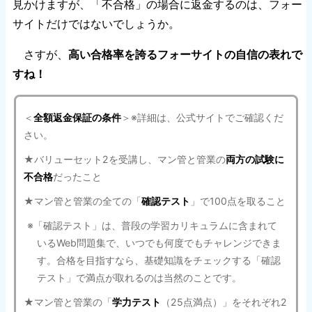
見かけますが、「不合格」の場合に返金するのは、フォー
サイトだけではないでしょうか。
さすが、
高い合格率を誇るフォーサイトの自信の表れで
すね！
＜
全額返金保証の条件
＞※詳細は、公式サイトでご確認くだ
さい。
★バリューセット2を受講し、マン管と管業の
両方の試験に
不合格
だったこと
★マン管と管業の全ての「
確認テスト
」で100点を取ること
※「確認テスト」は、普段の学習カリキュラムに含まれて
いるWeb問題集で、いつでも何度でもチャレンジできま
す。合格を目指すなら、基礎知識をチェックする「確認
テスト」で満点が取れるのは当然のことです。
★マン管と管業の「
学力テスト
（25点満点）」をそれぞれ2