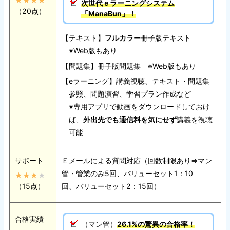
次世代ｅラーニングシステム
（20点）
「ManaBun」！
【テキスト】
フルカラー
冊子版テキスト
※Web版もあり
【問題集】冊子版問題集 ※Web版もあり
【eラーニング】講義視聴、テキスト・問題集
参照、問題演習、学習プラン作成など
※専用アプリで動画をダウンロードしておけ
ば、
外出先でも通信料を気にせず
講義を視聴
可能
サポート
Ｅメールによる質問対応（回数制限あり⇒マン
管・管業のみ5回、バリューセット1：10
（15点）
回、バリューセット2：15回）
合格実績
（マン管）
26.1%の驚異の合格率！