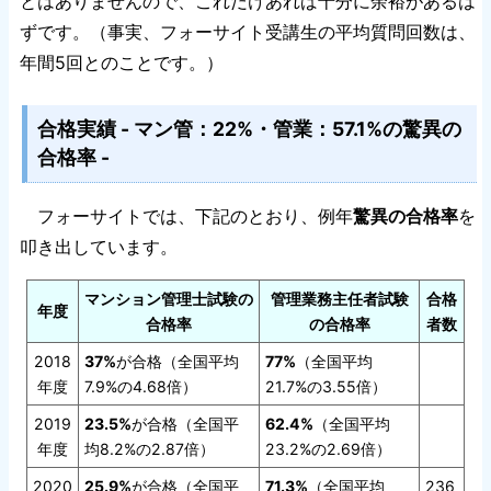
とはありませんので、これだけあれば十分に余裕があるは
ずです。（事実、フォーサイト受講生の平均質問回数は、
年間5回とのことです。）
合格実績 - マン管：22%・管業：57.1%の驚異の
合格率 -
フォーサイトでは、下記のとおり、例年
驚異の合格率
を
叩き出しています。
マンション管理士試験の
管理業務主任者試験
合格
年度
合格率
の合格率
者数
2018
37%
が合格（全国平均
77%
（全国平均
年度
7.9%の4.68倍）
21.7%の3.55倍）
2019
23.5%
が合格（全国平
62.4%
（全国平均
年度
均8.2%の2.87倍）
23.2%の2.69倍）
2020
25.9%
が合格（全国平
71.3%
（全国平均
236