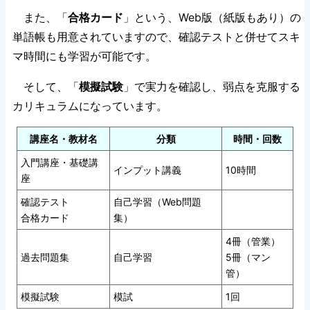
また、「
合格カード
」という、Web版（紙版もあり）の
単語帳も用意されていますので、確認テストと併せてスキ
マ時間にも学習が可能です。
そして、「
模擬試験
」で実力を確認し、弱点を克服する
カリキュラムになっています。
講座名・教材名
分類
時間・回数
入門講座・基礎講
インプット講義
10時間
座
確認テスト
自己学習（Web問題
合格カード
集）
4冊（管業）
過去問題集
自己学習
5冊（マン
管）
模擬試験
模試
1回