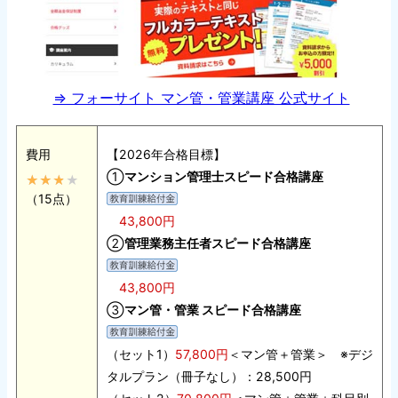
⇒ フォーサイト マン管・管業講座 公式サイト
費用
【2026年合格目標】
①
マンション管理士スピード合格講座
（15点）
43,800円
②
管理業務主任者スピード合格講座
43,800円
③
マン管・管業 スピード合格講座
（セット1）
57,800円
＜マン管＋管業＞ ※デジ
タルプラン（冊子なし）：28,500円