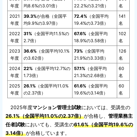
年度
均8.6%の3.01倍）
22.2%の3.21倍）
名
2021
39.3%
が合格（全国平
72.4%
（全国平均
141
年度
均9.9%の3.97倍）
19.4%の3.73倍）
名
2022
31%
（全国平均11.5%の
67.6%
（全国平均
102
年度
2.7倍）
18.9%の3.58倍）
名
2023
36.6%
（全国平均10.1%
73%
（全国平均
126
年度
の3.62倍）
21.9%の3.33倍）
名
2024
22%
（全国平均12.7%の
57.1%
（全国平均
60
年度
1.73倍）
21.3%の2.68倍）
名
2025
26.1%
（全国平均11.0%
61.6%
（全国平均
60
年度
の2.37倍）
19.6%の3.14倍）
名
2025年度
マンション管理士試験
においては、受講生の
26.1%（全国平均11.0%の2.37倍）
が合格し、
管理業務主
任者試験
においても、受講生の
61.6%（全国平均19.6%の
3.14倍）
が合格しています。