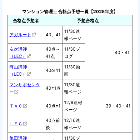
マンション管理士 合格点予想一覧【2025年度】
合格点予想者
予想合格点
11/30速
アガルート
40、41
報ページ
友次講師
40点～
11/30ブ
40・41
（LEC）
41点
ログ
有山講師
11/30動
40or41
（LEC）
画
マンサポセンタ
11/30速
40±1点
ー
報ページ
12/9速報
ＴＡＣ
40点±1
39・40・41
ページ
40点前
12/16速
ＬＥＣ
後
報ページ
亀田講師
11/30ブ