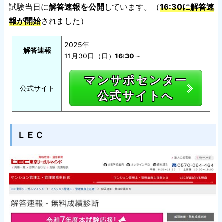
試験当日に
解答速報を公開
しています。（
16:30に解答速
報が開始
されました）
2025年
解答速報
11月30日（日）
16:30
～
マンサポセンター
公式サイト
公式サイトへ
ＬＥＣ