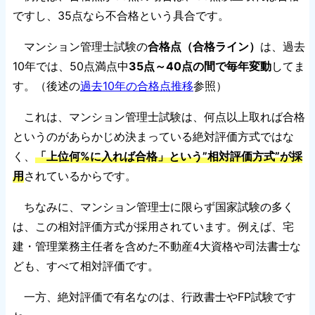
ですし、35点なら不合格という具合です。
マンション管理士試験の
合格点（合格ライン）
は、過去
10年では、50点満点中
35点～40点の間で毎年変動
してま
す。（後述の
過去10年の合格点推移
参照）
これは、マンション管理士試験は、何点以上取れば合格
というのがあらかじめ決まっている絶対評価方式ではな
く、
「上位何%に入れば合格」という”相対評価方式”が採
用
されているからです。
ちなみに、マンション管理士に限らず国家試験の多く
は、この相対評価方式が採用されています。例えば、宅
建・管理業務主任者を含めた不動産4大資格や司法書士な
ども、すべて相対評価です。
一方、絶対評価で有名なのは、行政書士やFP試験です