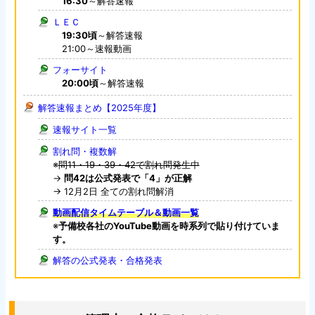
16:30
～解答速報
ＬＥＣ
19:30頃
～解答速報
21:00～速報動画
フォーサイト
20:00頃
～解答速報
解答速報まとめ【2025年度】
速報サイト一覧
割れ問・複数解
※
問11・19・39・42で割れ問発生中
→
問42は公式発表で「4」が正解
→ 12月2日 全ての割れ問解消
動画配信タイムテーブル＆動画一覧
※
予備校各社のYouTube動画を時系列で貼り付けていま
す。
解答の公式発表・合格発表