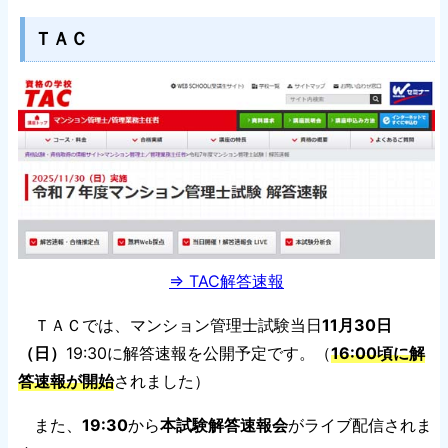
ＴＡＣ
⇒ TAC解答速報
ＴＡＣでは、マンション管理士試験当日
11月30日
（日）
19:30に解答速報を公開予定です。（
16:00頃に解
答速報が開始
されました）
また、
19:30
から
本試験解答速報会
がライブ配信されま