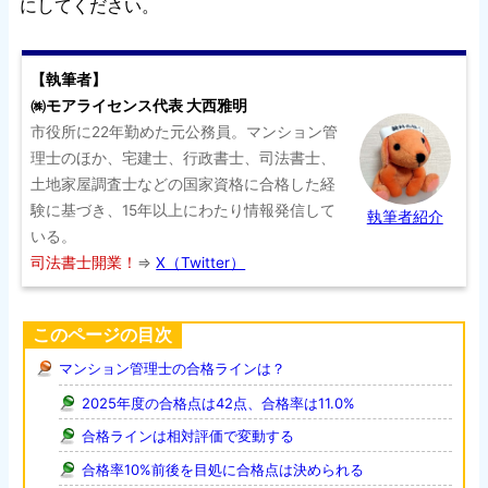
にしてください。
【執筆者】
㈱モアライセンス代表 大西雅明
市役所に22年勤めた元公務員。マンション管
理士のほか、宅建士、行政書士、司法書士、
土地家屋調査士などの国家資格に合格した経
験に基づき、15年以上にわたり情報発信して
執筆者紹介
いる。
司法書士開業！
⇒
X（Twitter）
このページの目次
マンション管理士の合格ラインは？
2025年度の合格点は42点、合格率は11.0%
合格ラインは相対評価で変動する
合格率10%前後を目処に合格点は決められる