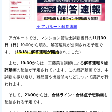
⇒ アガルート解答速報
アガルートでは、マンション管理士試験当日の
11月30
日（日）
19:00から順次、解答速報が公開される予定で
す。（
15:18に解答速報が開始
されました）
また、
19:30
からは、工藤美香講師による
解答速報＆総
評動画
の配信が予定されています。この総評動画では、本
試験を振り返り、難易度や出題傾向などについて講評が行
われます。
そして、
21:00
からは、
合格ライン・合格点予想動画
も
配信される予定です。