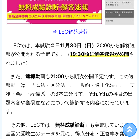
⇒ LEC解答速報
LECでは、本試験当日
11月30日（日）
20:00から解答速
報が公開される予定です。（
19:30頃に解答速報が公開
さ
れました）
また、
速報動画
も
21:00
から順次公開予定です。この速
報動画は、「民法・区分法」、「規約・適正化法」、「実
務・会計・設備系」の3本に分けて、それぞれの科目の出
題内容や難易度などについて講評する内容になっていま
す。
その他、LECでは「
無料成績診断
」も実施しています。
全国の受験生のデータを元に、得点分布・正答率を集計・