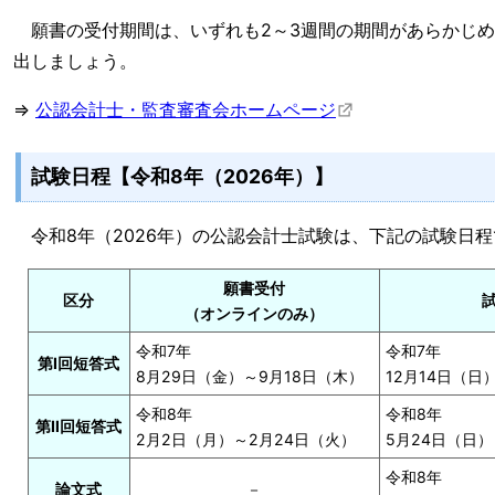
願書の受付期間は、いずれも2～3週間の期間があらかじめ
出しましょう。
⇒
公認会計士・監査審査会ホームページ
試験日程【令和8年（2026年）】
令和8年（2026年）の公認会計士試験は、下記の試験日
願書受付
区分
（オンラインのみ）
令和7年
令和7年
第Ⅰ回短答式
8月29日（金）～9月18日（木）
12月14日（日
令和8年
令和8年
第Ⅱ回短答式
2月2日（月）～2月24日（火）
5月24日（日）
令和8年
論文式
－