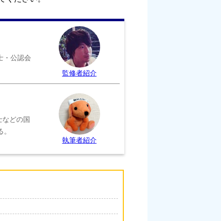
士・公認会
監修者紹介
士などの国
る。
執筆者紹介