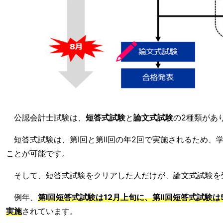
公認会計士試験は、
短答式試験
と
論文式試験
の2種類があ
短答式試験は、第Ⅰ回と第Ⅱ回の年2回で実施されるため、
ことが可能です。
そして、短答式試験をクリアした人だけが、論文式試験を
例年、
第Ⅰ回短答式試験は12月上旬に、第Ⅱ回短答式試験
実施
されています。