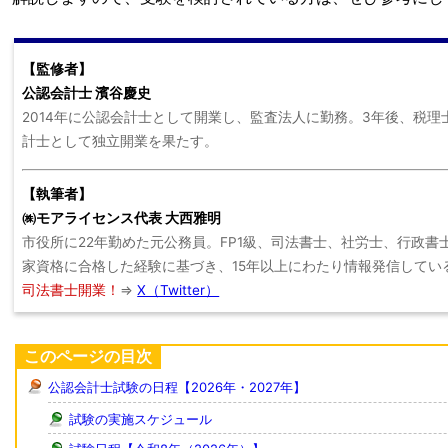
【監修者】
公認会計士 濱谷慶史
2014年に公認会計士として開業し、監査法人に勤務。3年後、税理
計士として独立開業を果たす。
【執筆者】
㈱モアライセンス代表 大西雅明
市役所に22年勤めた元公務員。FP1級、司法書士、社労士、行政書
家資格に合格した経験に基づき、15年以上にわたり情報発信してい
司法書士開業！
⇒
X（Twitter）
このページの目次
公認会計士試験の日程【2026年・2027年】
試験の実施スケジュール