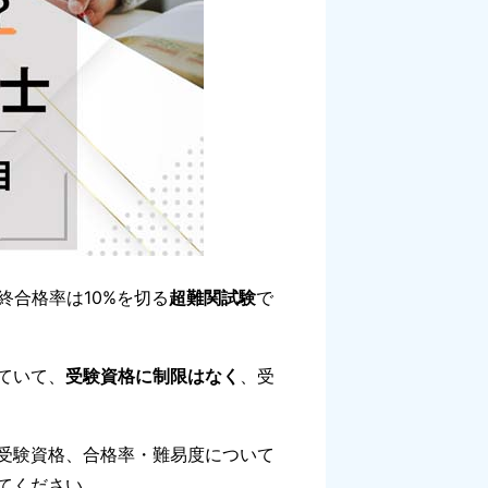
合格率は10%を切る
超難関試験
で
ていて、
受験資格に制限はなく
、受
受験資格、合格率・難易度について
てください。